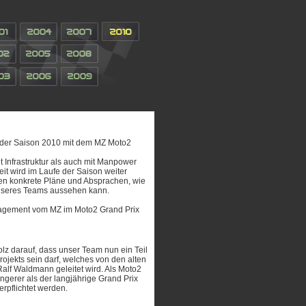
 der Saison 2010 mit dem MZ Moto2
 Infrastruktur als auch mit Manpower
t wird im Laufe der Saison weiter
chen konkrete Pläne und Absprachen, wie
unseres Teams aussehen kann.
agement vom MZ im Moto2 Grand Prix
tolz darauf, dass unser Team nun ein Teil
jekts sein darf, welches von den alten
lf Waldmann geleitet wird. Als Moto2
ingerer als der langjährige Grand Prix
erpflichtet werden.