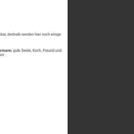
bar, deshalb werden hier noch einige
hrmann
, gute Seele, Koch, Freund und
or .