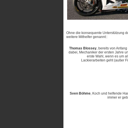
Ohne die konsequente Unterstützung du
weitere Mithelfer genannt::
Thomas Blossey
, bereits von Anfan
dabei, Mechaniker der ersten Jahre u
erste Wahl, wenn es um al
Lackierarbeiten geht (außer F
Sven Böhme
, Koch und helfende Ha
immer er geb