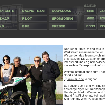
Das Team Pirate Racing wird in
Werksteam zusammenarbeiten.
Wir werden das Team sowohl mit
unterstützen. Die Zusammenarbei
intensiviert und es gibt inzwis
die weitere Rennsportzukunft 
Weitere Informationen zum Eng
Sport sind auf
www.muz.de
verfügbar.
Es freut uns sehr und wir sind s
des ehrgeizigen MZ Rennsportpro
Haudegen Martin Wimmer und Ra
Grand Prix Pilot konnte kein ger
Star
Anthony West
(Australien) v