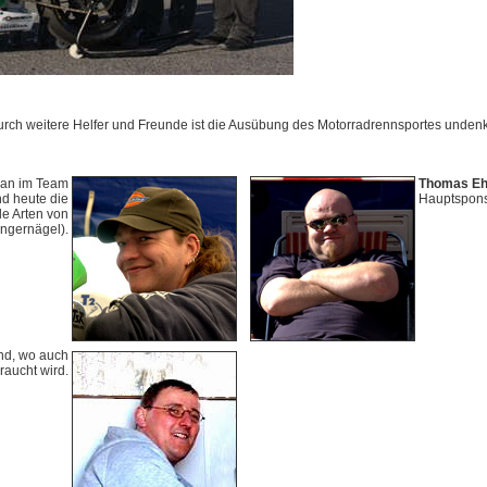
rch weitere Helfer und Freunde ist die Ausübung des Motorradrennsportes undenk
g an im Team
Thomas E
nd heute die
Hauptspons
le Arten von
ingernägel).
nd, wo auch
raucht wird.