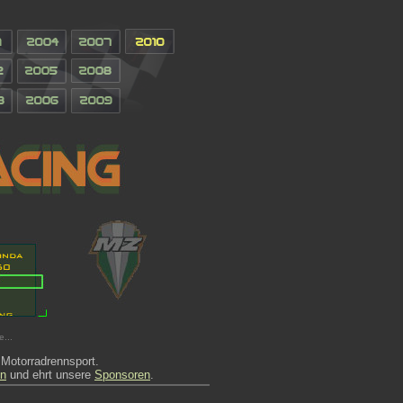
e...
m Motorradrennsport.
on
und ehrt unsere
Sponsoren
.