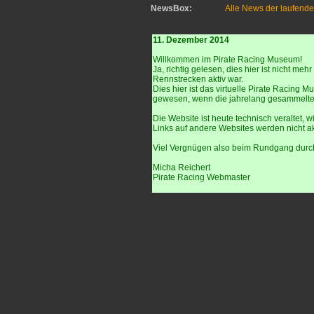
NewsBox:
Alle News der laufende
11. Dezember 2014
Willkommen im Pirate Racing Museum!
Ja, richtig gelesen, dies hier ist nicht m
Rennstrecken aktiv war.
Dies hier ist das virtuelle Pirate Racing
gewesen, wenn die jahrelang gesammelten
Die Website ist heute technisch veraltet, w
Links auf andere Websites werden nicht akt
Viel Vergnügen also beim Rundgang durch
Micha Reichert
Pirate Racing Webmaster