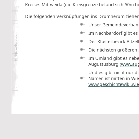
Kreises Mittweida (die Kreisgrenze befand sich 50m h
Die folgenden Verknüpfungen ins Drumherum ziehen e
Unser Gemeindeverban
Im Nachbardorf gibt es 
Der Klosterbezirk Altze
Die nächsten größeren S
Im Umland gibt es neben
Augustusburg (
www.aug
Und es gibt nicht nur 
Namen ist mitten in Wie
www.geschichtewiki.wie