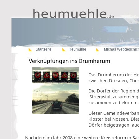
Startseite
Heumühle
Michas Webgeschic
Verknüpfungen ins Drumherum
Das Drumherum der Heu
zwischen Dresden, Chem
Die Dörfer der Region 
'Striegistal' zusammen
zusammen zu bekomme
Dieser Gemeindeverband
Kloster bei Nossen. Die
Dörfer beigetragen, au
Nachdem im Jahr 2008 eine weitere Kreisreform in S